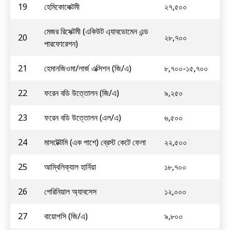
19
হেমিকোলেক্টমী
২৭,৫০০
মেজর রিসেক্টমী (একিউট এ্যাবডোমেন এন্ড
20
২৮,৭০০
পারফোরেশন)
21
হেমানজিওমা/লার্জ এক্সিশন (জি/এ)
৮,৭০০-১৫,৭০০
22
ফরেন বডি উত্তোলন (জি/এ)
৯,২৫০
23
ফরেন বডি উত্তোলন (এল/এ)
৬,৫০০
24
মাসটেক্টমি (এক পাশে) ব্রেস্ট কেটে ফেলা
২২,৫০০
25
আম্বিলিক্যাল হার্নিয়া
১৮,৭০০
26
পেরিনিয়াল অ্যাবসেস
১২,০০০
27
বায়োপসি (জি/এ)
৯,৮০০