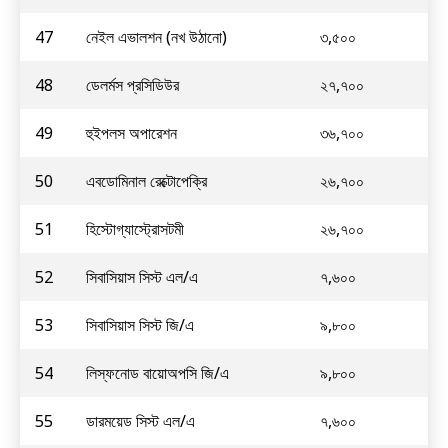
47
নেইল এভালশন (নখ উঠানো)
৩,৫০০
48
ডেলর্মস প্রসিডিউর
২৭,৭০০
49
হুইপলস অপারেশন
৩৬,৭০০
50
এবডোমিনাল রেক্টোপেক্রি
২৬,৭০০
51
হিস্টোগ্যাস্ট্রোসটমী
২৬,৭০০
52
সিবাসিয়াস সিস্ট এল/এ
৭,৬০০
53
সিবাসিয়াস সিস্ট জি/এ
৯,৮০০
54
লিস্ফনোড বায়োঅপসি জি/এ
৯,৮০০
55
ডারময়েড সিস্ট এল/এ
৭,৬০০