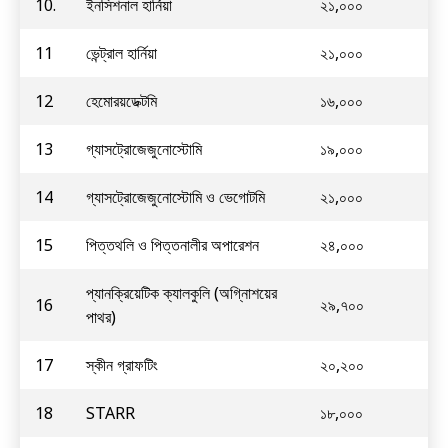
10.
ইনসিশনাল হার্নিয়া
২১,০০০
11
ভেন্ট্রাল হার্নিয়া
২১,০০০
12
হেমোরয়ডেক্টমি
১৬,০০০
13
গ্যাসট্রোজেজুনোস্টোমি
১৯,০০০
14
গ্যাসট্রোজেজুনোস্টোমি ও ভেগোটমি
২১,০০০
15
পিত্তথলি ও পিত্তনালীর অপারেশন
২৪,০০০
প্যানক্রিয়েটিক ক্যালকুলি (অগ্নিাশয়ের
16
২৯,৭০০
পাথর)
17
স্কীন গ্রাফটিং
২০,২০০
18
STARR
১৮,০০০